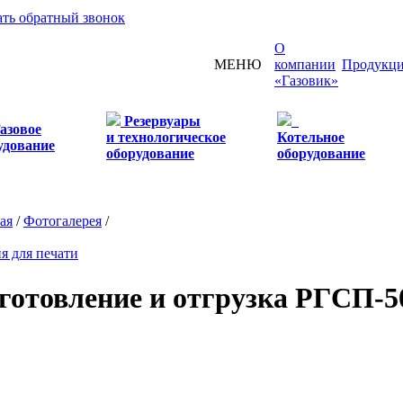
ать обратный звонок
О
МЕНЮ
компании
Продукц
«Газовик»
Резервуары
азовое
и технологическое
Котельное
удование
оборудование
оборудование
ая
/
Фотогалерея
/
я для печати
готовление и отгрузка РГСП-5