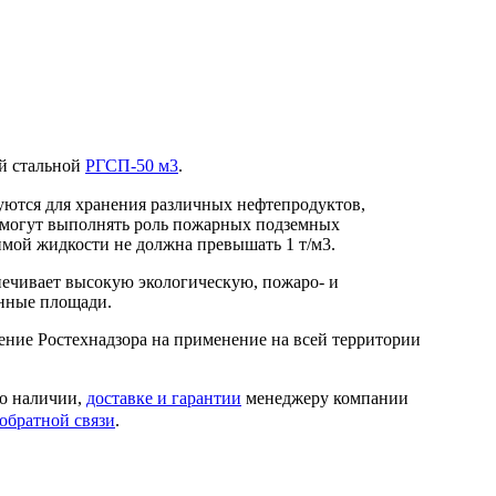
ый стальной
РГСП-50 м3
.
уются для хранения различных нефтепродуктов,
е могут выполнять роль пожарных подземных
имой жидкости не должна превышать 1 т/м3.
печивает высокую экологическую, пожаро- и
енные площади.
шение Ростехнадзора на применение на всей территории
 о наличии,
доставке и гарантии
менеджеру компании
обратной связи
.