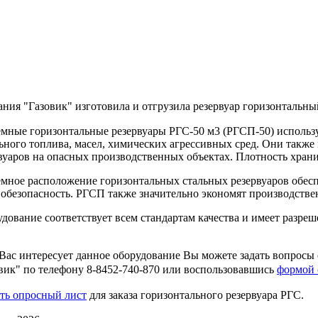
ния "Газовик" изготовила и отгрузила резервуар горизонтальн
мные горизонтальные резервуары РГС-50 м3 (РГСП-50) использ
ьного топлива, масел, химических агрессивных сред. Они такж
вуаров на опасных производственных объектах. Плотность хран
мное расположение горизонтальных стальных резервуаров обес
обезопасность. РГСП также значительно экономят производств
дование соответствует всем стандартам качества и имеет разре
Вас интересует данное оборудование Вы можете задать вопросы
вик" по телефону 8-8452-740-870 или воспользовавшись
формой 
ть опросный лист
для заказа горизонтального резервуара РГС.