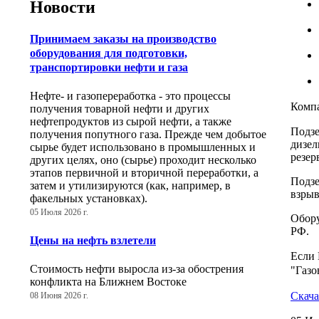
Новости
Принимаем заказы на производство
оборудования для подготовки,
транспортировки нефти и газа
Нефте- и газопереработка - это процессы
Компа
получения товарной нефти и других
нефтепродуктов из сырой нефти, а также
Подзе
получения попутного газа. Прежде чем добытое
дизел
сырье будет использовано в промышленных и
резер
других целях, оно (сырье) проходит несколько
этапов первичной и вторичной переработки, а
Подзе
затем и утилизируются (как, например, в
взрыв
факельных установках).
05 Июля 2026 г.
Обору
РФ.
Цены на нефть взлетели
Если 
Стоимость нефти выросла из-за обострения
"Газо
конфликта на Ближнем Востоке
Скача
08 Июня 2026 г.