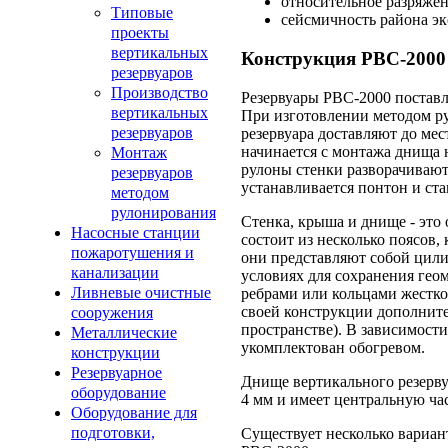
относительное разряжени
Типовые
сейсмичность района эк
проекты
вертикальных
Конструкция РВС-2000
резервуаров
Производство
Резервуары РВС-2000 постав
вертикальных
При изготовлении методом р
резервуаров
резервуара доставляют до мес
начинается с монтажа днища 
Монтаж
рулоны стенки разворачиваю
резервуаров
устанавливается понтон и ст
методом
рулонирования
Стенка, крыша и днище - это
Насосные станции
состоит из несколько поясов,
пожаротушения и
они представляют собой цили
канализации
условиях для сохранения гео
Ливневые очистные
ребрами или кольцами жестко
своей конструкции дополните
сооружения
пространстве). В зависимост
Металлические
укомплектован обогревом.
конструкции
Резервуарное
Днище вертикального резерву
оборудование
4 мм и имеет центральную ча
Оборудование для
подготовки,
Существует несколько вариан