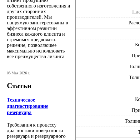
лизинг продукцию
собственного изготовления и
других сторонних
Пло
производителей. Мы
напрямую заинтересованы в
Расче
эффективном развитии
бизнеса каждого клиента и
стремимся предложить
Ко
решение, позволяющее
максимально использовать
При
все преимущества лизинга.
Толщ
05 Мая 2026 г.
Толщ
Статьи
Ко
Техническое
диагностирование
При
резервуара
Толщин
Требования к процессу
диагностики поверхности
резервуара и резервуарного