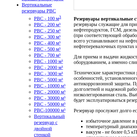
Вертикальные
резервуары РВС
3
РВС - 100 м
Резервуары вертикальные с
резервуары служащие для при
РВС - 200 м³
нефтепродуктов, ГСМ, дизель
РВС - 250 м³
(при соответствующей обрабо
РВС - 300 м³
всего устанавливают на неф
РВС - 400 м³
нефтеперевалочных пунктах и
РВС - 500 м³
РВС - 700 м³
Для приема и выдачи жидкос
РВС - 1000 м³
оборудованием, а именно сли
РВС - 2000 м³
Технические характеристики 
РВС - 3000 м³
особенностей, установленного
РВС - 5000 м³
антикоррозионной защиты. Пр
РВС - 10000 м³
долголетней и надежной рабо
РВС - 20000 м³
низколегированная сталь. Выб
РВС - 30000 м³
будет эксплуатироваться резе
РВС - 50000 м³
РВС-100000 м³
Резервуар прослужит долго е
Вертикальный
избыточное давление в 
резервуар с
температурный диапазон
двойной
вакуум - не более 0,5 к
стенкой