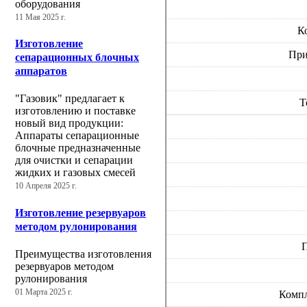
оборудования
11 Мая 2025 г.
К
Изготовление
При
сепарационных блочных
аппаратов
"Газовик" предлагает к
Т
изготовлению и поставке
новый вид продукции:
Аппараты сепарационные
блочные предназначенные
для очистки и сепарации
жидких и газовых смесей
10 Апреля 2025 г.
Изготовление резервуаров
методом рулонирования
П
Преимущества изготовления
резервуаров методом
рулонирования
01 Марта 2025 г.
Комп