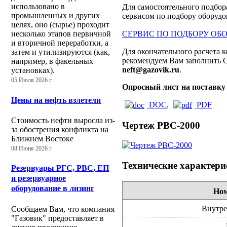
использовано в
Для самостоятельного подбор
промышленных и других
сервисом по подбору оборудо
целях, оно (сырье) проходит
СЕРВИС ПО ПОДБОРУ ОБ
несколько этапов первичной
и вторичной переработки, а
Для окончательного расчета 
затем и утилизируются (как,
рекомендуем Вам заполнить О
например, в факельных
neft@gazovik.ru
.
установках).
05 Июля 2026 г.
Опросный лист на поставку
Цены на нефть взлетели
DOC
,
PDF
Стоимость нефти выросла из-
Чертеж РВС-2000
за обострения конфликта на
Ближнем Востоке
08 Июня 2026 г.
Технические характери
Резервуары РГС, РВС, ЕП
и резервуарное
оборудование в лизинг
Ном
Внутре
Сообщаем Вам, что компания
"Газовик" предоставляет в