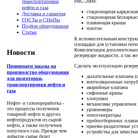
РВС-2000:
транспортировки
нефти и газа
стационарная каркасна
Доставка и гарантия
стационарная бескарка
ГОСТы и СНиПы
плавающая крыша
Подбор оборудования
понтон
Статьи
К вспомогательным конструк
площадки для установки пено
Комплектация дополнительно
Новости
резервуаре жидкости, а так ж
Сделать эксплуатацию резерв
Принимаем заказы на
производство оборудования
дыхательные клапаны (
для подготовки,
вентиляционные патру
транспортировки нефти и
аварийные клапана
газа
сифонные краны
хлопушки
Нефте- и газопереработка -
механизмы управления 
это процессы получения
уровнемеры
товарной нефти и других
пеногенераторы
нефтепродуктов из сырой
пробоотборники: плава
нефти, а также получения
приемо-раздаточные ус
попутного газа. Прежде чем
устройства для зачистк
добытое сырье будет