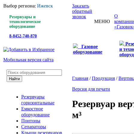
Выбор региона:
Ижевск
Заказать
обратный
О
звонок
Резервуары и
МЕНЮ
компани
технологическое
оборудование
«Газовик
8-8452-740-870
Рез
Газовое
и техн
оборудование
оборуд
Мобильная версия сайта
Главная
/
Продукция
/
Вертик
Версия для печати
Резервуары
Резервуар ве
горизонтальные
Емкостное
м³
оборудование
Понтоны
Сепараторы
Крыши резервуаров