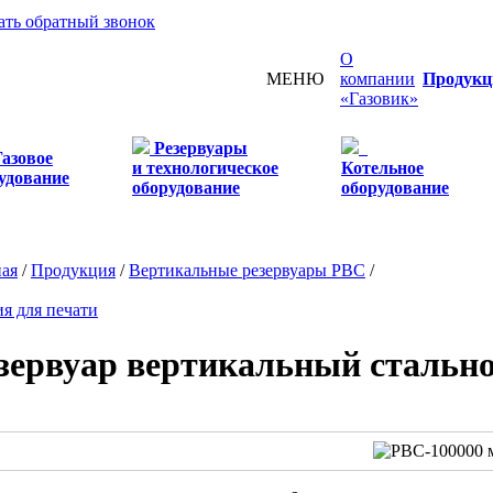
ать обратный звонок
О
МЕНЮ
компании
Продукц
«Газовик»
Резервуары
Газовое
и технологическое
Котельное
удование
оборудование
оборудование
ная
/
Продукция
/
Вертикальные резервуары РВС
/
я для печати
зервуар вертикальный стально