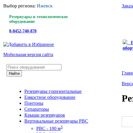
Выбор региона:
Ижевск
Заказ
Резервуары и технологическое
оборудование
8-8452-740-870
обор
Мобильная версия сайта
Глав
Верси
Резервуары горизонтальные
Ре
Емкостное оборудование
Понтоны
Сепараторы
Крыши резервуаров
Вертикальные резервуары РВС
3
РВС - 100 м