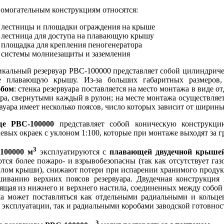
помогательным конструкциям относятся:
лестницы и площадки ограждения на крыше
лестница для доступа на плавающую крышу
площадка для крепления пеногенератора
системы молниезащиты и заземления
икальный резервуар РВС-100000 представляет собой цилиндриче
е плавающую крышу. Из-за больших габаритных размеров
обом
: стенка резервуара поставляется на место монтажа в виде
ра, свернутыми каждый в рулон; на месте монтажа осуществляет
вуара имеет несколько поясов, число которых зависит от ширины
е РВС-100000
представляет собой коническую конструкци
евых окраек с уклоном 1:100, которые при монтаже выходят за 
3
100000 м
эксплуатируются с
плавающей двудечной крыше
тся более пожаро- и взрывобезопасны (так как отсутствует га
илом крыши), снижают потери при испарении хранимого продукт
шиванию верхних поясов резервуара. Двудечная конструкция
ящая из нижнего и верхнего настила, соединенных между собой
а может поставляться как отдельными радиальными и кольце
 эксплуатации, так и радиальными коробами заводской готовнос
3