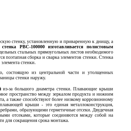
скую стенку, установленную и приваренную к днищу, а
,
стенка РВС-100000 изготавливается полистовым
 отдельных стальных прямоугольных листов необходимого
ся поэтапная сборка и сварка элементов стенки. Стенка
 элемента стенки.
ю, состоящую из центральной части и утолщенных
границы стенки наружу.
й
из-за большого диаметра стенки. Плавающие крыши
зовое пространство между зеркалом продукта и нижним
а, а также способствуют более низкому коррозионному
 плавающей крыши - это единая металлоконструкция,
 ребрами, образующими герметичные отсеки. Двудечная
выми отсеками, которые соединяются между собой на
ти для сокращения срока монтажа.