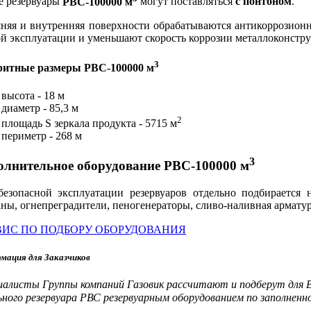
е резервуары
РВС-100000 м
могут поставляться
с понтоном
.
няя и внутренняя поверхности обрабатываются антикоррозионн
ой эксплуатации и уменьшают скорость коррозии металлоконстр
3
ритные размеры РВС-100000 м
высота - 18 м
диаметр - 85,3 м
2
площадь S зеркала продукта - 5715 м
периметр - 268 м
3
олнительное оборудование РВС-100000 м
безопасной эксплуатации резервуаров отдельно подбирается 
ны, огнепреградители, пеногенераторы, сливо-наливная армату
ВИС ПО ПОДБОРУ ОБОРУДОВАНИЯ
мация для Заказчиков
иалисты Группы компаний Газовик рассчитают и подберут для 
ного резервуара РВС резервуарным оборудованием по заполнен