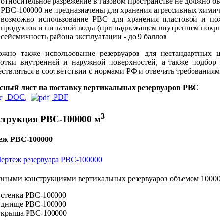
относительное разрежение в газовом пространстве не должно бы
РВС-100000 не предназначены для хранения агрессивных хими
возможно использование РВС для хранения пластовой и по
продуктов и питьевой воды (при надлежащем внутреннем покр
сейсмичность района эксплуатации - до 9 баллов
ожно также использование резервуаров для нестандартных ц
ботки внутренней и наружной поверхностей, а также подбор 
ствляться в соответствии с нормами РФ и отвечать требованиям
сный лист на поставку вертикальных резервуаров РВС
DOC
,
PDF
3
струкция РВС-100000 м
еж РВС-100000
вными конструкциями вертикальных резервуаров объемом 10000
стенка РВС-100000
днище РВС-100000
крыша РВС-100000