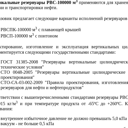
3
икальные резервуары РВС-100000 м
применяются для хранен
чи и транспортировки нефти.
азовик предлагает следующие варианты исполнений резервуаров
3
РВСПК-100000 м
с плавающей крышей
3
РВСП-100000 м
с понтоном
ктирование, изготовление и эксплуатация вертикальных ц
аментируется следующими государственными стандартами:
ГОСТ 31385-2008 "Резервуары вертикальные цилиндричес
технические условия"
СТО 0048-2005 "Резервуары вертикальные цилиндрические 
проектирования"
СТО-СА-03-002-2009 "Правила проектирования, изготовлени
резервуаров для нефти и нефтепродуктов"
ответствии с вышеперечисленными стандартами резервуары РВС
3
015 кг/м
и при температуре продукта от -65ºС до +260ºС. 
вания:
внутреннее избыточное давление не должно превышать 5,0 кПа
вакуум - не больше 0,5 кПа