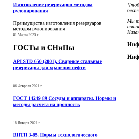
Изготовление резервуаров методом
Чтобы
беспл
рулонирования
Мы т
Преимущества изготовления резервуаров
автот
методом рулонирования
Казан
01 Марта 2025 г.
Инф
ГОСТы и СНиПы
Инф
API STD 650 (2001). Сварные стальные
резервуары для хранения нефти
06 Февраля 2021 г.
ГОСТ 14249-89 Сосуды и аппараты. Нормы и
методы расчета на прочность
18 Января 2021 г.
ВНТП 3-85. Нормы технологического