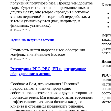
получения попутного газа. Прежде чем добытое
К вс
сырье будет использовано в промышленных и
других целях, оно (сырье) проходит несколько
этапов первичной и вторичной переработки, а
затем и утилизируются (как, например, в
факельных установках).
05 Июля 2026 г.
Верт
такж
Цены на нефть взлетели
спос
разме
Стоимость нефти выросла из-за обострения
резер
конфликта на Ближнем Востоке
08 Июня 2026 г.
Днищ
кольц
Резервуары РГС, РВС, ЕП и резервуарное
оборудование в лизинг
РВС-
являю
Сообщаем Вам, что компания "Газовик"
наст
предоставляет в лизинг продукцию
изна
собственного изготовления и других сторонних
состо
производителей. Мы напрямую заинтересованы
крыш
в эффективном развитии бизнеса каждого
месте
клиента и стремимся предложить решение,
позволяющее максимально использовать все