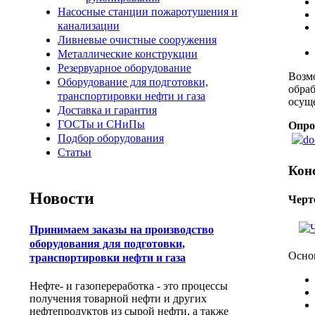
Насосные станции пожаротушения и
канализации
Ливневые очистные сооружения
Металлические конструкции
Резервуарное оборудование
Возм
Оборудование для подготовки,
обра
транспортировки нефти и газа
осуще
Доставка и гарантия
ГОСТы и СНиПы
Опро
Подбор оборудования
Статьи
Кон
Новости
Черт
Принимаем заказы на производство
оборудования для подготовки,
Осно
транспортировки нефти и газа
Нефте- и газопереработка - это процессы
получения товарной нефти и других
нефтепродуктов из сырой нефти, а также