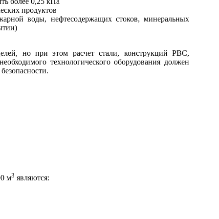
ть более 0,25 кПа
ческих продуктов
жарной воды, нефтесодержащих стоков, минеральных
ытии)
елей, но при этом расчет стали, конструкций РВС,
необходимого технологического оборудования должен
 безопасности.
3
0 м
являются: