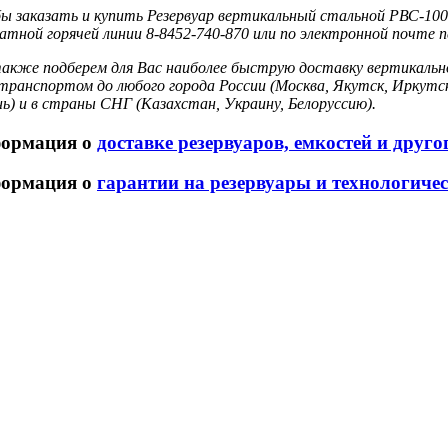
 заказать и купить Резервуар вертикальный стальной РВС-1000
атной горячей линии 8-8452-740-870 или по электронной почте ne
акже подберем для Вас наиболее быструю доставку вертикальн
ранспортом до любого города России (Москва, Якутск, Иркутск
ь) и в страны СНГ (Казахстан, Украину, Белоруссию).
ормация о
доставке резервуаров, емкостей и друг
ормация о
гарантии на резервуары и технологиче