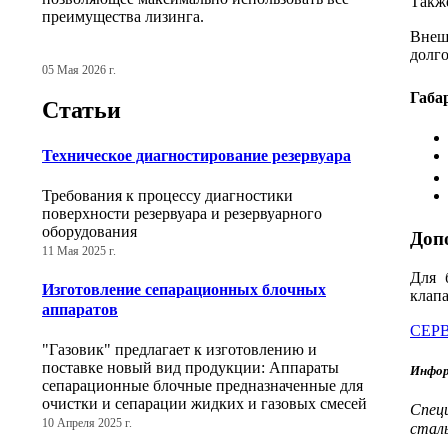
Такж
преимущества лизинга.
Внеш
долг
05 Мая 2026 г.
Габа
Статьи
Техническое диагностирование резервуара
Требования к процессу диагностики
поверхности резервуара и резервуарного
оборудования
Доп
11 Мая 2025 г.
Для 
Изготовление сепарационных блочных
клапа
аппаратов
СЕР
"Газовик" предлагает к изготовлению и
поставке новый вид продукции: Аппараты
Инфор
сепарационные блочные предназначенные для
очистки и сепарации жидких и газовых смесей
Спец
10 Апреля 2025 г.
сталь